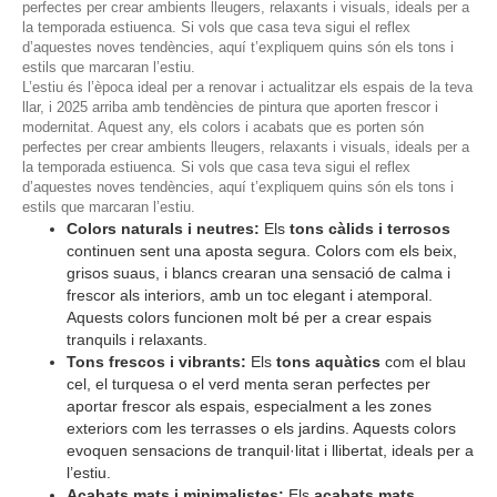
perfectes per crear ambients lleugers, relaxants i visuals, ideals per a
la temporada estiuenca. Si vols que casa teva sigui el reflex
d’aquestes noves tendències, aquí t’expliquem quins són els tons i
estils que marcaran l’estiu.
L’estiu és l’època ideal per a renovar i actualitzar els espais de la teva
llar, i 2025 arriba amb tendències de pintura que aporten frescor i
modernitat. Aquest any, els colors i acabats que es porten són
perfectes per crear ambients lleugers, relaxants i visuals, ideals per a
la temporada estiuenca. Si vols que casa teva sigui el reflex
d’aquestes noves tendències, aquí t’expliquem quins són els tons i
estils que marcaran l’estiu.
Colors naturals i neutres:
Els
tons càlids i terrosos
continuen sent una aposta segura. Colors com els beix,
grisos suaus, i blancs crearan una sensació de calma i
frescor als interiors, amb un toc elegant i atemporal.
Aquests colors funcionen molt bé per a crear espais
tranquils i relaxants.
Tons frescos i vibrants:
Els
tons aquàtics
com el blau
cel, el turquesa o el verd menta seran perfectes per
aportar frescor als espais, especialment a les zones
exteriors com les terrasses o els jardins. Aquests colors
evoquen sensacions de tranquil·litat i llibertat, ideals per a
l’estiu.
Acabats mats i minimalistes:
Els
acabats mats