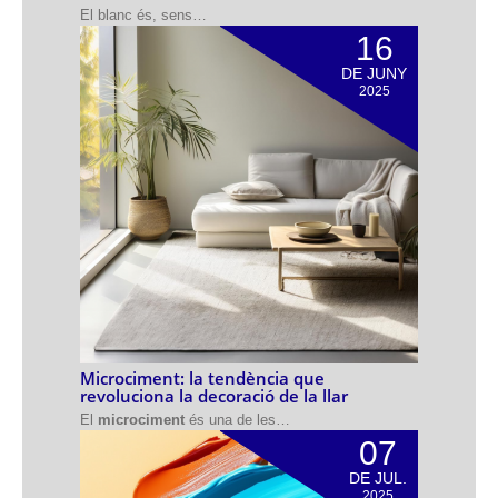
El blanc és, sens…
16
DE JUNY
2025
Microciment: la tendència que
revoluciona la decoració de la llar
El
microciment
és una de les…
07
DE JUL.
2025