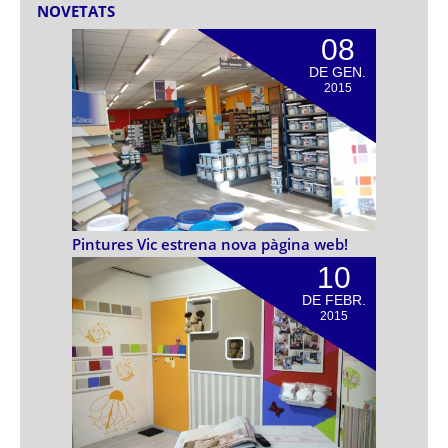
NOVETATS
08
DE GEN.
2015
Pintures Vic estrena nova pàgina web!
10
DE FEBR.
2015