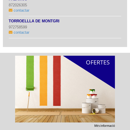
872026305
contactar
TORROELLLA DE MONTGRÍ
972758599
contactar
OFERTES
Més informació