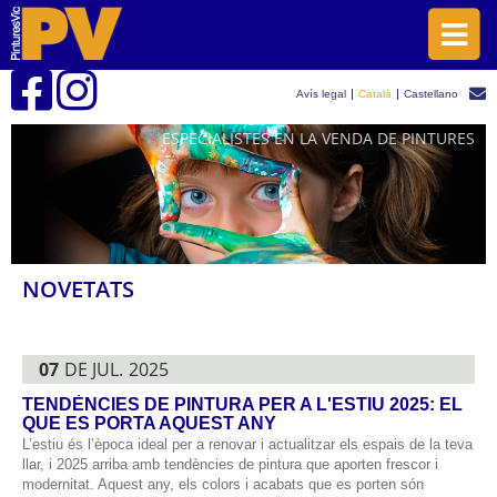
Avís legal
Català
Castellano
ESPECIALISTES EN LA VENDA DE PINTURES
NOVETATS
07
DE JUL.
2025
TENDÈNCIES DE PINTURA PER A L'ESTIU 2025: EL
QUE ES PORTA AQUEST ANY
L’estiu és l’època ideal per a renovar i actualitzar els espais de la teva
llar, i 2025 arriba amb tendències de pintura que aporten frescor i
modernitat. Aquest any, els colors i acabats que es porten són