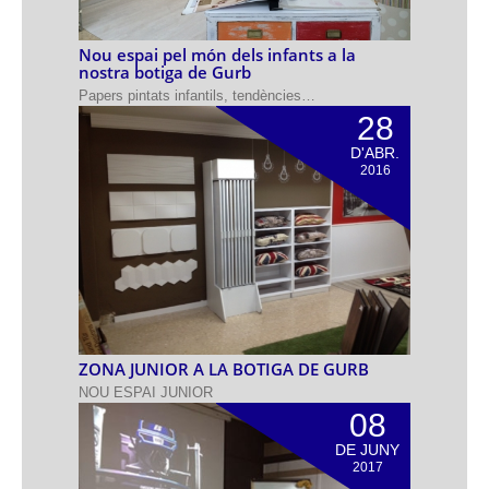
Nou espai pel món dels infants a la
nostra botiga de Gurb
Papers pintats infantils, tendències…
28
D'ABR.
2016
ZONA JUNIOR A LA BOTIGA DE GURB
NOU ESPAI JUNIOR
08
DE JUNY
2017