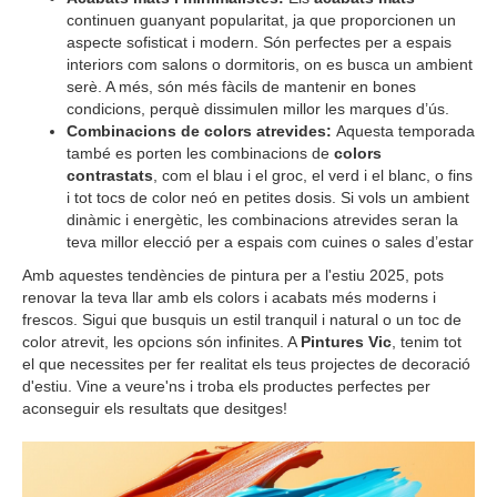
continuen guanyant popularitat, ja que proporcionen un
aspecte sofisticat i modern. Són perfectes per a espais
interiors com salons o dormitoris, on es busca un ambient
serè. A més, són més fàcils de mantenir en bones
condicions, perquè dissimulen millor les marques d’ús.
Combinacions de colors atrevides:
Aquesta temporada
també es porten les combinacions de
colors
contrastats
, com el blau i el groc, el verd i el blanc, o fins
i tot tocs de color neó en petites dosis. Si vols un ambient
dinàmic i energètic, les combinacions atrevides seran la
teva millor elecció per a espais com cuines o sales d’estar
Amb aquestes tendències de pintura per a l'estiu 2025, pots
renovar la teva llar amb els colors i acabats més moderns i
frescos. Sigui que busquis un estil tranquil i natural o un toc de
color atrevit, les opcions són infinites. A
Pintures Vic
, tenim tot
el que necessites per fer realitat els teus projectes de decoració
d'estiu. Vine a veure'ns i troba els productes perfectes per
aconseguir els resultats que desitges!