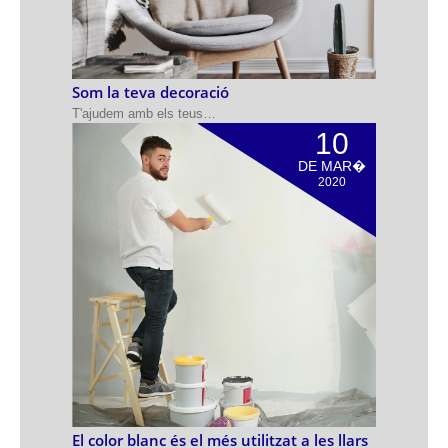
Som la teva decoració
T'ajudem amb els teus…
10
DE MAR�
2020
El color blanc és el més utilitzat a les llars