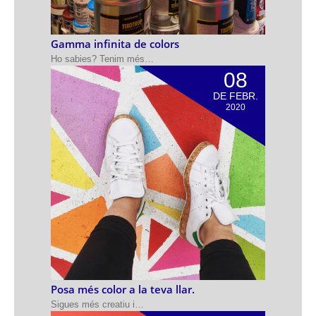
Gamma infinita de colors
Ho sabies? Tenim més…
08
DE FEBR.
2020
Posa més color a la teva llar.
Sigues més creatiu i…